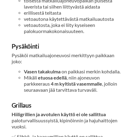
toisesta matkailuajoneuvopaikan puisesta
laverista tai siihen liittyvästä aidasta
erillisestä teltasta
vetoautona käytettävästä matkailuautosta
vetoautosta, joka ei liity kyseiseen
palokuormakokonaisuuteen.
Pysäköinti
Pysäköi matkailuajoneuvosi merkittyyn paikkaan
joko:
Vasen takakulma
on paikkasi merkin kohdalla.
Mikäli
etuosa edellä
, niin ajoneuvon
parkkeeraus
4 m kyltistä vasemmalle
, jolloin
seuraavaan jää tarvittava turvaväli.
Grillaus
Hiiligrillien ja avotulen käyttö ei ole sallittua
paloturvallisuussyistä, kipinöinnin ja hajuhaittojen
vuoksi.
✅ Sähkö- ja kaasugrillien käyttö on sallittua.