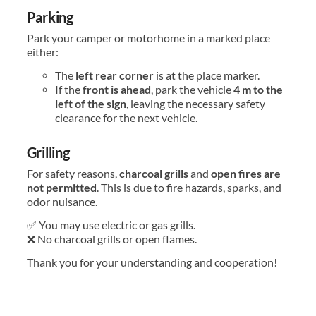
Parking
Park your camper or motorhome in a marked place
either:
The
left rear corner
is at the place marker.
If the
front is ahead
, park the vehicle
4 m to the
left of the sign
, leaving the necessary safety
clearance for the next vehicle.
Grilling
For safety reasons,
charcoal grills
and
open fires are
not permitted
. This is due to fire hazards, sparks, and
odor nuisance.
✅ You may use electric or gas grills.
❌ No charcoal grills or open flames.
Thank you for your understanding and cooperation!