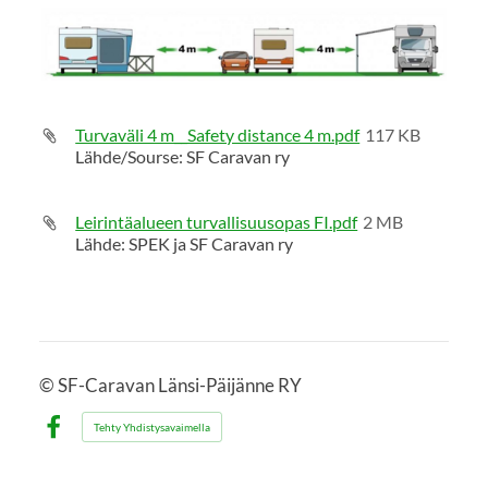
Turvaväli 4 m__Safety distance 4 m.pdf
117 KB
Lähde/Sourse: SF Caravan ry
Leirintäalueen turvallisuusopas FI.pdf
2 MB
Lähde: SPEK ja SF Caravan ry
©
SF-Caravan Länsi-Päijänne RY
Tehty Yhdistysavaimella
Facebook