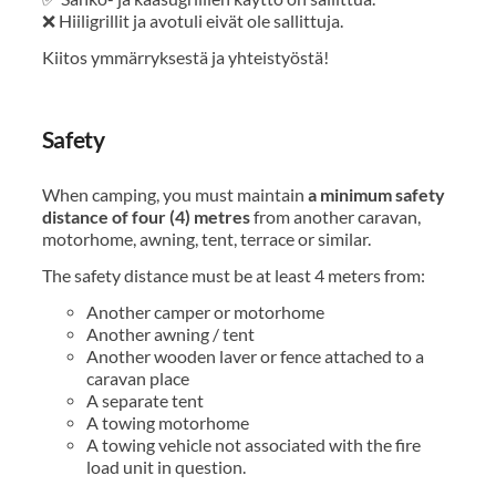
❌ Hiiligrillit ja avotuli eivät ole sallittuja.
Kiitos ymmärryksestä ja yhteistyöstä!
Safety
When camping, you must maintain
a minimum safety
distance of four (4) metres
from another caravan,
motorhome, awning, tent, terrace or similar.
The safety distance must be at least 4 meters from:
Another camper or motorhome
Another awning / tent
Another wooden laver or fence attached to a
caravan place
A separate tent
A towing motorhome
A towing vehicle not associated with the fire
load unit in question.