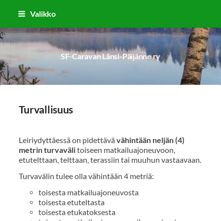
Siirry
Valikko
sivun
sisältöön
SF-Caravan Länsi-Päijänne ry
Turvallisuus
Leiriydyttäessä on pidettävä
vähintään neljän (4)
metrin turvaväli
toiseen matkailuajoneuvoon,
etutelttaan, telttaan, terassiin tai muuhun vastaavaan.
Turvavälin tulee olla vähintään 4 metriä:
toisesta matkailuajoneuvosta
toisesta etuteltasta
toisesta etukatoksesta