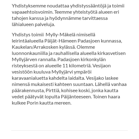
Yhdistyksemme noudattaa yhdistyssääntöjä ja toimii
vapaaehtoisvoimin. Teemme yhteistyötä alueen eri
tahojen kanssa ja hyödynnämme tarvittaessa
lähialueen palveluja.
Yhdistys toimii Mylly-Mäkelä nimisellä
leirintäalueella Päijät-Hämeen Padasjoen kunnassa,
Kaukelan/Arrakosken kylässä. Olemme
luonnonkauniilla ja rauhallisella alueella kirkasvetisen
Myllyjärven rannalla. Padasjoen kirkonkylän
risteyksestä on alueelle 11 kilometriä. Vesijaon
vesistöön kuuluva Myllyjärvi ympäröi
karavaanialuetta kahdelta laidalta. Vesijako laskee
nimensä mukaisesti kahteen suuntaan. Lähellä vanhaa
päärakennusta, Pirttiä, kohisee koski, jonka kautta
vedet päätyvät lopulta Päijänteeseen. Toinen haara
kulkee Porin kautta mereen.