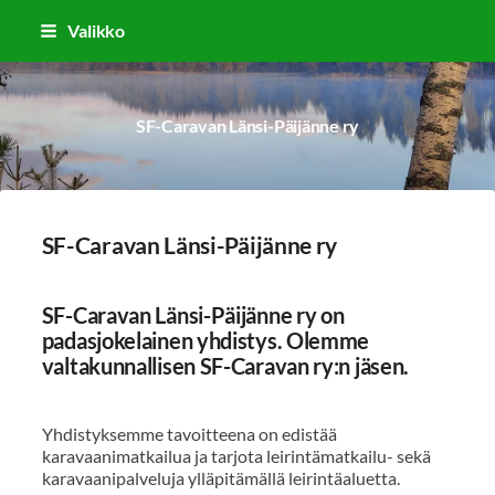
Siirry
Valikko
sivun
sisältöön
SF-Caravan Länsi-Päijänne ry
SF-Caravan Länsi-Päijänne ry
SF-Caravan Länsi-Päijänne ry on
padasjokelainen yhdistys. Olemme
valtakunnallisen SF-Caravan ry:n jäsen.
Yhdistyksemme tavoitteena on edistää
karavaanimatkailua ja tarjota leirintämatkailu- sekä
karavaanipalveluja ylläpitämällä leirintäaluetta.